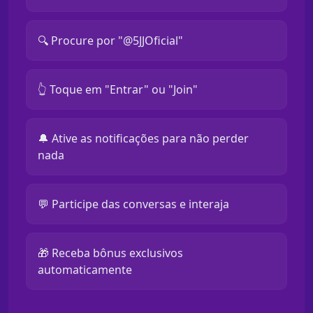
🔍 Procure por "@5JJOficial"
👆 Toque em "Entrar" ou "Join"
🔔 Ative as notificações para não perder
nada
💬 Participe das conversas e interaja
🎁 Receba bônus exclusivos
automaticamente