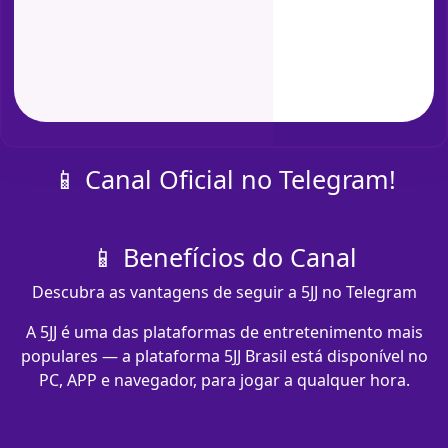
📱 Canal Oficial no Telegram!
📱 Benefícios do Canal
Descubra as vantagens de seguir a 5JJ no Telegram
A 5JJ é uma das plataformas de entretenimento mais
populares — a plataforma 5JJ Brasil está disponível no
PC, APP e navegador, para jogar a qualquer hora.