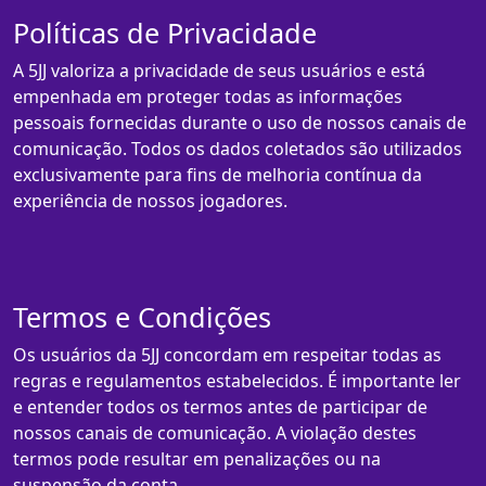
Políticas de Privacidade
A 5JJ valoriza a privacidade de seus usuários e está
empenhada em proteger todas as informações
pessoais fornecidas durante o uso de nossos canais de
comunicação. Todos os dados coletados são utilizados
exclusivamente para fins de melhoria contínua da
experiência de nossos jogadores.
Termos e Condições
Os usuários da 5JJ concordam em respeitar todas as
regras e regulamentos estabelecidos. É importante ler
e entender todos os termos antes de participar de
nossos canais de comunicação. A violação destes
termos pode resultar em penalizações ou na
suspensão da conta.