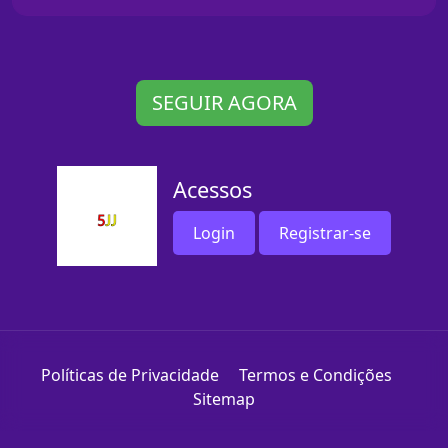
SEGUIR AGORA
Acessos
Login
Registrar-se
Políticas de Privacidade
Termos e Condições
Sitemap