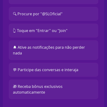
🔍 Procure por "@5LOficial"
👆 Toque em "Entrar" ou "Join"
🔔 Ative as notificações para não perder
nada
💬 Participe das conversas e interaja
🎁 Receba bônus exclusivos
automaticamente