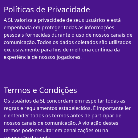
Políticas de Privacidade
A 5L valoriza a privacidade de seus usuários e está
empenhada em proteger todas as informações
pessoais fornecidas durante o uso de nossos canais de
comunicação. Todos os dados coletados são utilizados
exclusivamente para fins de melhoria contínua da
experiência de nossos jogadores.
Termos e Condições
Os usuários da 5L concordam em respeitar todas as
regras e regulamentos estabelecidos. É importante ler
e entender todos os termos antes de participar de
nossos canais de comunicação. A violação destes
termos pode resultar em penalizações ou na
suspensão da conta.