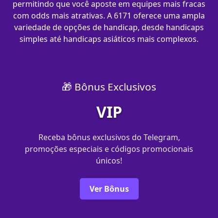
permitindo que você aposte em equipes mais fracas
com odds mais atrativas. A 6171 oferece uma ampla
variedade de opções de handicap, desde handicaps
simples até handicaps asiáticos mais complexos.
🎁 Bônus Exclusivos
VIP
Receba bônus exclusivos do Telegram,
promoções especiais e códigos promocionais
únicos!
Ver Bônus