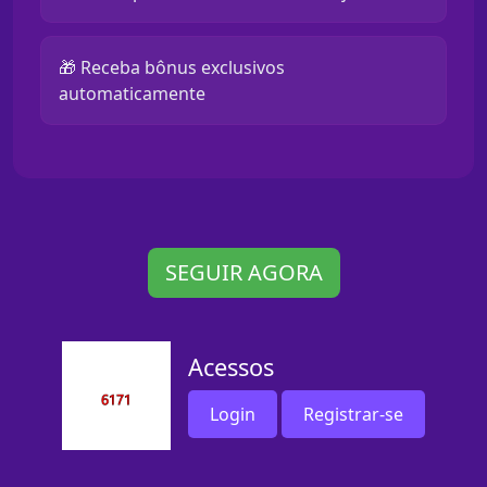
🎁 Receba bônus exclusivos
automaticamente
SEGUIR AGORA
Acessos
Login
Registrar-se