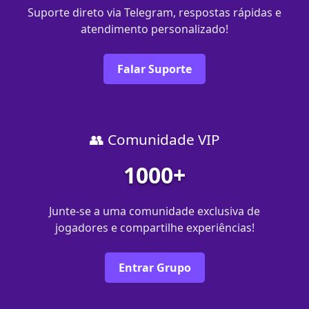
Suporte direto via Telegram, respostas rápidas e
atendimento personalizado!
Falar Suporte
👥 Comunidade VIP
1000+
Junte-se a uma comunidade exclusiva de
jogadores e compartilhe experiências!
Entrar Grupo