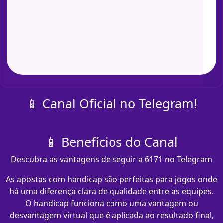
📱 Canal Oficial no Telegram!
📱 Benefícios do Canal
Descubra as vantagens de seguir a 6171 no Telegram
As apostas com handicap são perfeitas para jogos onde
há uma diferença clara de qualidade entre as equipes.
O handicap funciona como uma vantagem ou
desvantagem virtual que é aplicada ao resultado final,