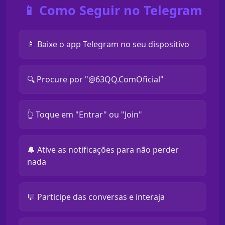
📱 Como Seguir no Telegram
📱 Baixe o app Telegram no seu dispositivo
🔍 Procure por "@63QQ.ComOficial"
👆 Toque em "Entrar" ou "Join"
🔔 Ative as notificações para não perder
nada
💬 Participe das conversas e interaja