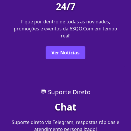
24/7
Fique por dentro de todas as novidades,
promoções e eventos da 63QQ.Com em tempo
real!
Ver Notícias
💬 Suporte Direto
Chat
Suporte direto via Telegram, respostas rápidas e
atendimento personalizado!