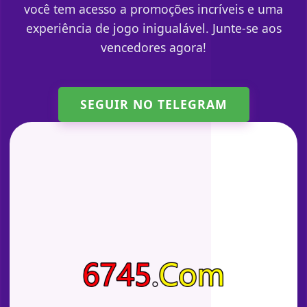
você tem acesso a promoções incríveis e uma
experiência de jogo inigualável. Junte-se aos
vencedores agora!
SEGUIR NO TELEGRAM