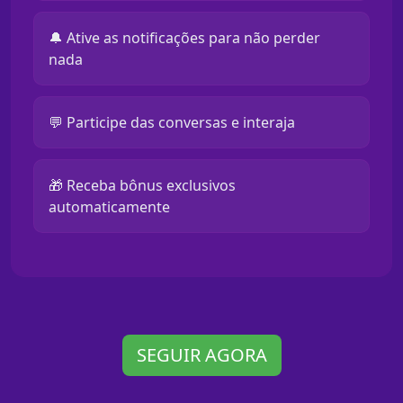
🔔 Ative as notificações para não perder
nada
💬 Participe das conversas e interaja
🎁 Receba bônus exclusivos
automaticamente
SEGUIR AGORA