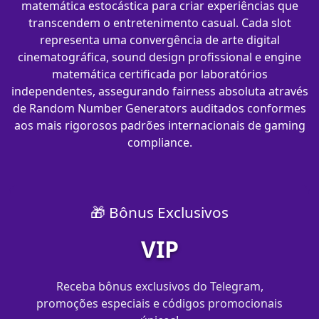
matemática estocástica para criar experiências que
transcendem o entretenimento casual. Cada slot
representa uma convergência de arte digital
cinematográfica, sound design profissional e engine
matemática certificada por laboratórios
independentes, assegurando fairness absoluta através
de Random Number Generators auditados conformes
aos mais rigorosos padrões internacionais de gaming
compliance.
🎁 Bônus Exclusivos
VIP
Receba bônus exclusivos do Telegram,
promoções especiais e códigos promocionais