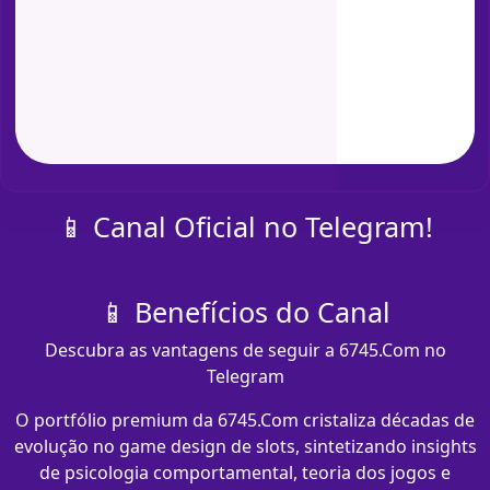
📱 Canal Oficial no Telegram!
📱 Benefícios do Canal
Descubra as vantagens de seguir a 6745.Com no
Telegram
O portfólio premium da 6745.Com cristaliza décadas de
evolução no game design de slots, sintetizando insights
de psicologia comportamental, teoria dos jogos e