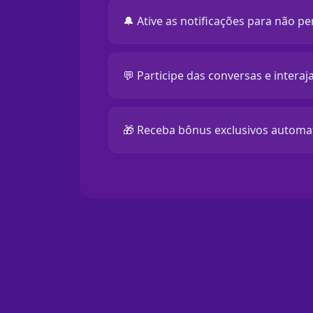
🔔 Ative as notificações para não p
💬 Participe das conversas e interaj
🎁 Receba bônus exclusivos autom