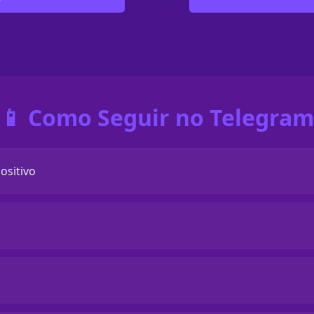
📱 Como Seguir no Telegram
ositivo