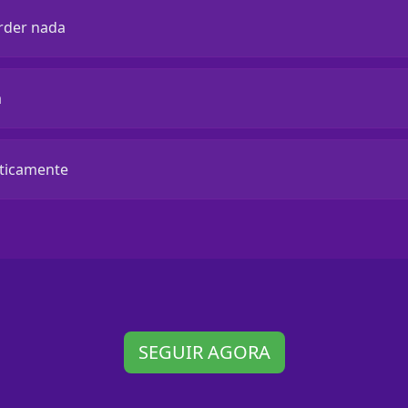
erder nada
a
aticamente
SEGUIR AGORA