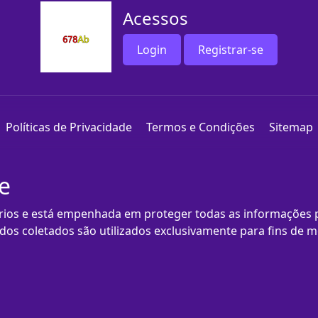
Acessos
Login
Registrar-se
Políticas de Privacidade
Termos e Condições
Sitemap
de
ários e está empenhada em proteger todas as informações 
os coletados são utilizados exclusivamente para fins de m