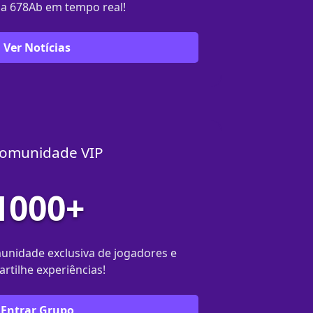
a 678Ab em tempo real!
Ver Notícias
Comunidade VIP
1000+
unidade exclusiva de jogadores e
rtilhe experiências!
Entrar Grupo