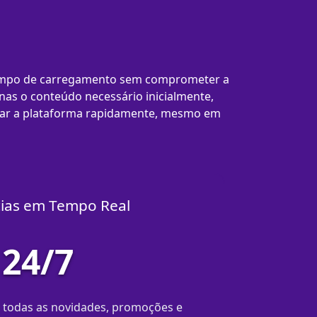
 tempo de carregamento sem comprometer a
nas o conteúdo necessário inicialmente,
sar a plataforma rapidamente, mesmo em
cias em Tempo Real
24/7
e todas as novidades, promoções e