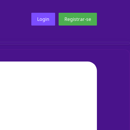
Login
Registrar-se