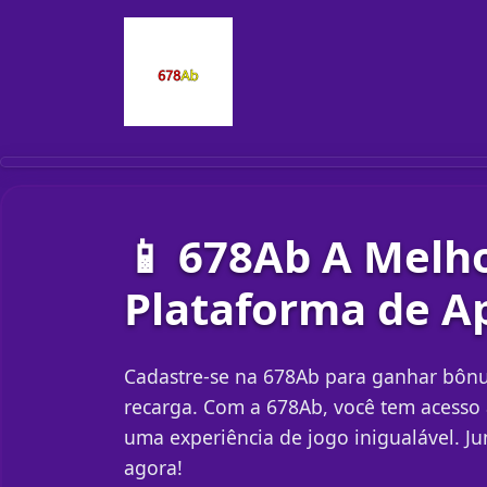
📱 678Ab A Melh
Plataforma de A
Cadastre-se na 678Ab para ganhar bônu
recarga. Com a 678Ab, você tem acesso 
uma experiência de jogo inigualável. J
agora!