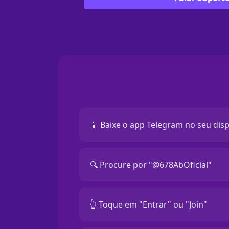
📱 Baixe o app Telegram no seu disp
🔍 Procure por "@678AbOficial"
👆 Toque em "Entrar" ou "Join"