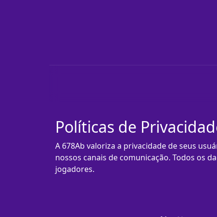
Políticas de Privacida
A 678Ab valoriza a privacidade de seus usu
nossos canais de comunicação. Todos os dad
jogadores.