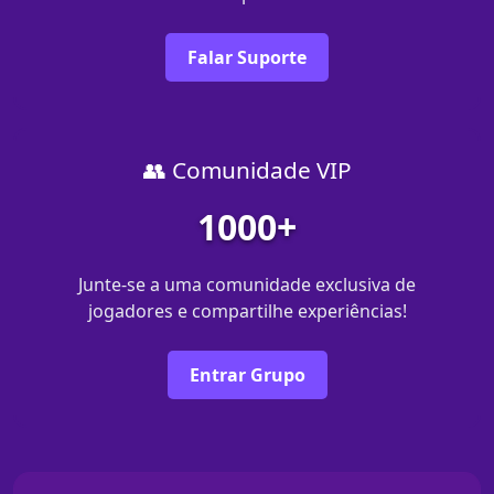
Falar Suporte
👥 Comunidade VIP
1000+
Junte-se a uma comunidade exclusiva de
jogadores e compartilhe experiências!
Entrar Grupo