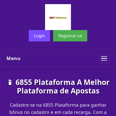
Login
Registrar-se
Menu
📱 6855 Plataforma A Melhor
Plataforma de Apostas
Cadastre-se na 6855 Plataforma para ganhar
bônus no cadastro e em cada recarga. Com a