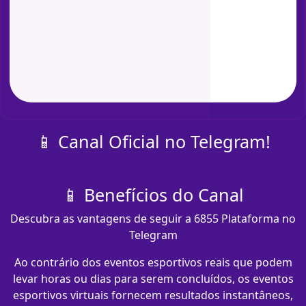
📱 Canal Oficial no Telegram!
📱 Benefícios do Canal
Descubra as vantagens de seguir a 6855 Plataforma no
Telegram
Ao contrário dos eventos esportivos reais que podem
levar horas ou dias para serem concluídos, os eventos
esportivos virtuais fornecem resultados instantâneos,