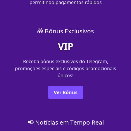
permitindo pagamentos rápidos
🎁 Bônus Exclusivos
VIP
Receba bônus exclusivos do Telegram,
promoções especiais e códigos promocionais
únicos!
Ver Bônus
📢 Notícias em Tempo Real