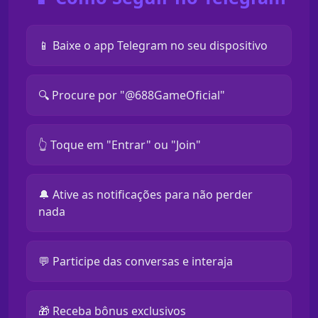
📱 Baixe o app Telegram no seu dispositivo
🔍 Procure por "@688GameOficial"
👆 Toque em "Entrar" ou "Join"
🔔 Ative as notificações para não perder
nada
💬 Participe das conversas e interaja
🎁 Receba bônus exclusivos