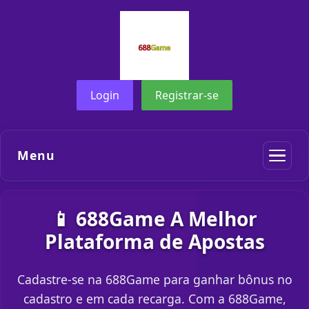
Login
Registrar-se
Menu
📱 688Game A Melhor
Plataforma de Apostas
Cadastre-se na 688Game para ganhar bônus no
cadastro e em cada recarga. Com a 688Game,