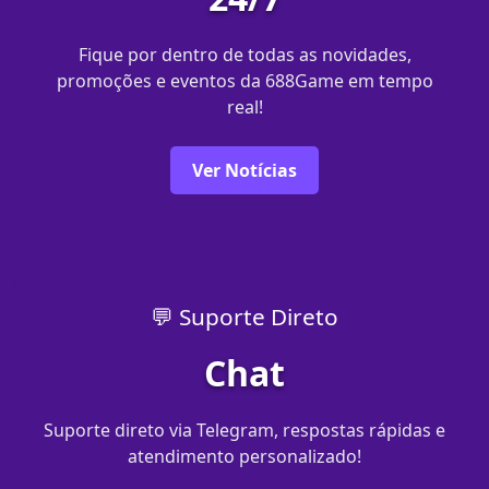
Fique por dentro de todas as novidades,
promoções e eventos da 688Game em tempo
real!
Ver Notícias
💬 Suporte Direto
Chat
Suporte direto via Telegram, respostas rápidas e
atendimento personalizado!