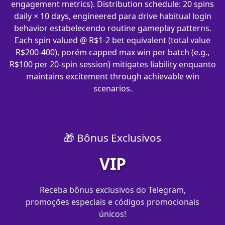
engagement metrics). Distribution schedule: 20 spins
daily × 10 days, engineered para drive habitual login
behavior estabelecendo routine gameplay patterns.
Each spin valued @ R$1-2 bet equivalent (total value
R$200-400), porém capped max win per batch (e.g.,
R$100 per 20-spin session) mitigates liability enquanto
maintains excitement through achievable win
scenarios.
🎁 Bônus Exclusivos
VIP
Receba bônus exclusivos do Telegram,
promoções especiais e códigos promocionais
únicos!