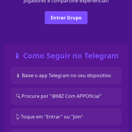
jogadores e compartilhe experiências!
Entrar Grupo
📱 Como Seguir no Telegram
📱 Baixe o app Telegram no seu dispositivo
🔍 Procure por "@68Z Com APPOficial"
👆 Toque em "Entrar" ou "Join"