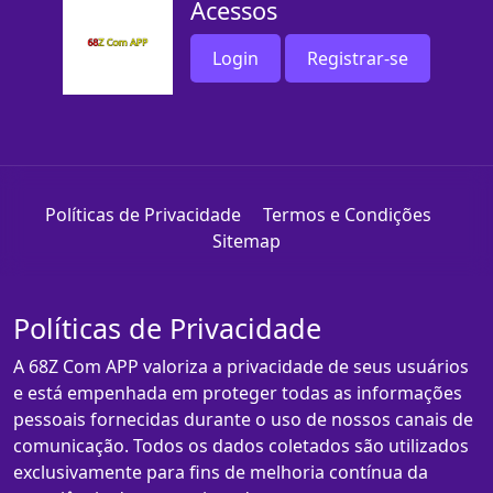
Acessos
Login
Registrar-se
Políticas de Privacidade
Termos e Condições
Sitemap
Políticas de Privacidade
A 68Z Com APP valoriza a privacidade de seus usuários
e está empenhada em proteger todas as informações
pessoais fornecidas durante o uso de nossos canais de
comunicação. Todos os dados coletados são utilizados
exclusivamente para fins de melhoria contínua da