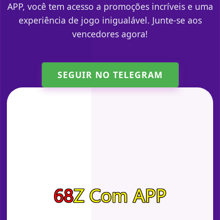
APP, você tem acesso a promoções incríveis e uma
experiência de jogo inigualável. Junte-se aos
vencedores agora!
SEGUIR NO TELEGRAM