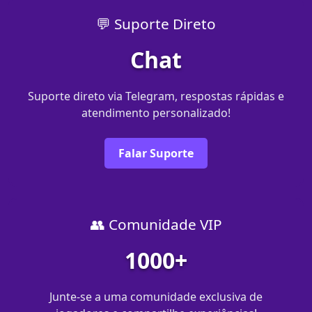
💬 Suporte Direto
Chat
Suporte direto via Telegram, respostas rápidas e
atendimento personalizado!
Falar Suporte
👥 Comunidade VIP
1000+
Junte-se a uma comunidade exclusiva de