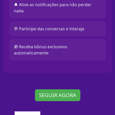
🔔 Ative as notificações para não perder
nada
💬 Participe das conversas e interaja
🎁 Receba bônus exclusivos
automaticamente
SEGUIR AGORA