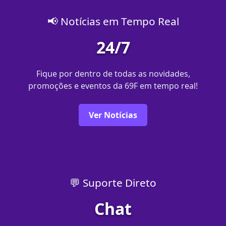
📢 Notícias em Tempo Real
24/7
Fique por dentro de todas as novidades,
promoções e eventos da 69F em tempo real!
Ver Notícias
💬 Suporte Direto
Chat