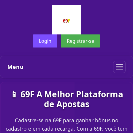
Login
Registrar-se
Menu
📱 69F A Melhor Plataforma
de Apostas
Cadastre-se na 69F para ganhar bônus no
cadastro e em cada recarga. Com a 69F, você tem