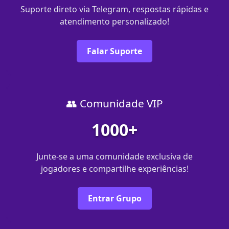
Suporte direto via Telegram, respostas rápidas e
atendimento personalizado!
Falar Suporte
👥 Comunidade VIP
1000+
Junte-se a uma comunidade exclusiva de
jogadores e compartilhe experiências!
Entrar Grupo