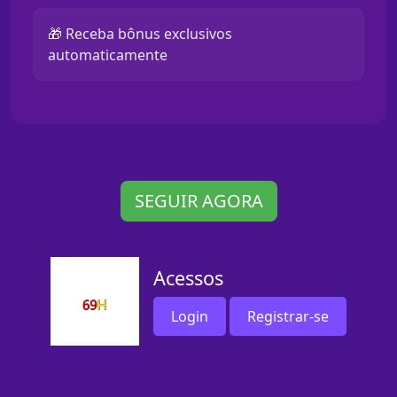
🎁 Receba bônus exclusivos
automaticamente
SEGUIR AGORA
Acessos
Login
Registrar-se