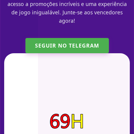
acesso a promoções incríveis e uma experiência
de jogo inigualável. Junte-se aos vencedores
agora!
SEGUIR NO TELEGRAM