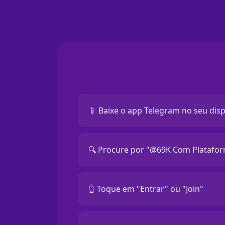
📱 Baixe o app Telegram no seu disp
🔍 Procure por "@69K Com Platafor
👆 Toque em "Entrar" ou "Join"