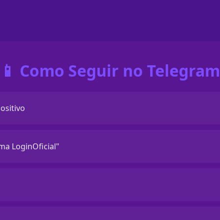
📱 Como Seguir no Telegram
ositivo
ma LoginOficial"