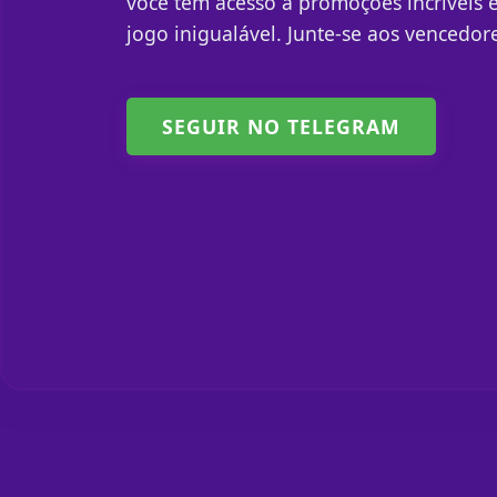
você tem acesso a promoções incríveis 
jogo inigualável. Junte-se aos vencedor
SEGUIR NO TELEGRAM