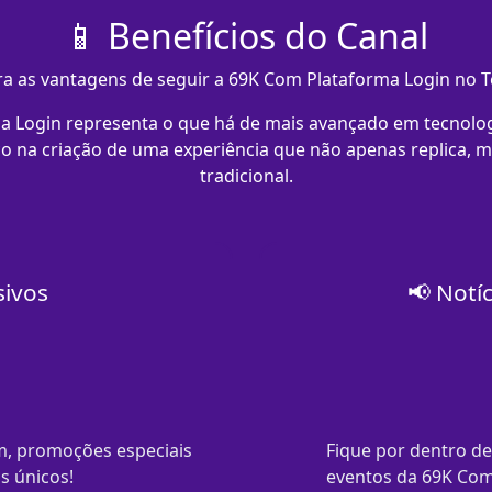
📱 Benefícios do Canal
a as vantagens de seguir a 69K Com Plataforma Login no 
ma Login representa o que há de mais avançado em tecnolog
o na criação de uma experiência que não apenas replica, m
tradicional.
sivos
📢 Notí
m, promoções especiais
Fique por dentro d
s únicos!
eventos da 69K Com