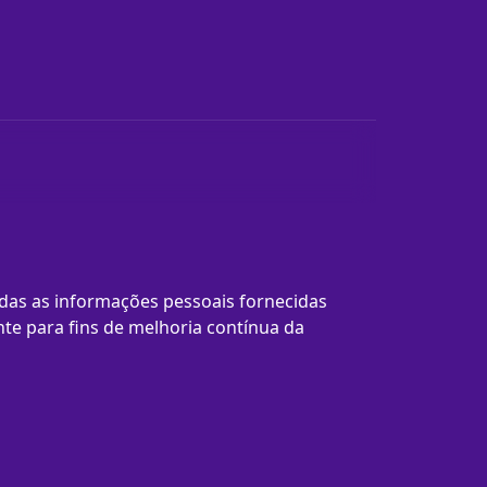
das as informações pessoais fornecidas
te para fins de melhoria contínua da