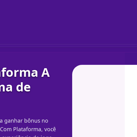
aforma A
ma de
ra ganhar bônus no
 Com Plataforma, você