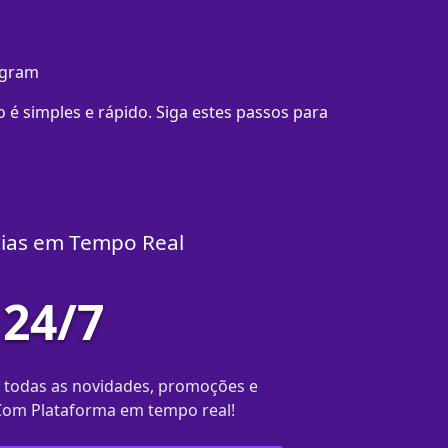
egram
o é simples e rápido. Siga estes passos para
cias em Tempo Real
24/7
e todas as novidades, promoções e
Com Plataforma em tempo real!