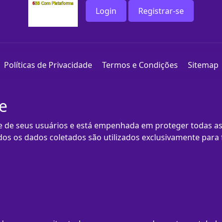
Login
Registrar-se
Políticas de Privacidade
Termos e Condições
Sitemap
de
de de seus usuários e está empenhada em proteger todas a
os os dados coletados são utilizados exclusivamente para 