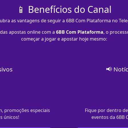
📱 Benefícios do Canal
ubra as vantagens de seguir a 6BB Com Plataforma no Tel
 das apostas online com a
6BB Com Plataforma
, o process
começar a jogar e apostar hoje mesmo:
sivos
📢 Notí
m, promoções especiais
Fique por dentro d
s únicos!
eventos da 6BB 