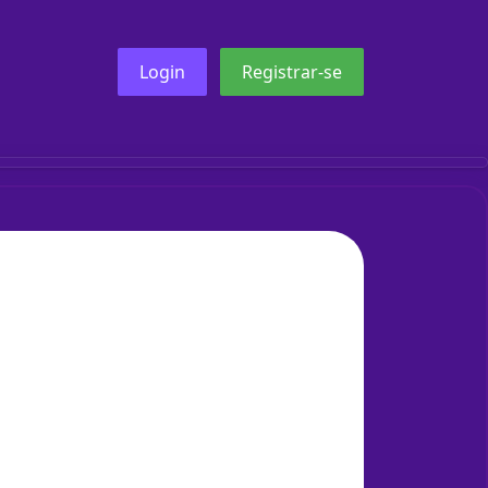
Login
Registrar-se