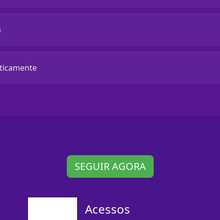
a
aticamente
SEGUIR AGORA
Acessos