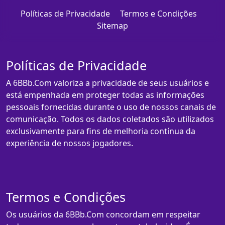
Políticas de Privacidade
Termos e Condições
Sitemap
Políticas de Privacidade
A 6BBb.Com valoriza a privacidade de seus usuários e
está empenhada em proteger todas as informações
pessoais fornecidas durante o uso de nossos canais de
comunicação. Todos os dados coletados são utilizados
exclusivamente para fins de melhoria contínua da
experiência de nossos jogadores.
Termos e Condições
Os usuários da 6BBb.Com concordam em respeitar