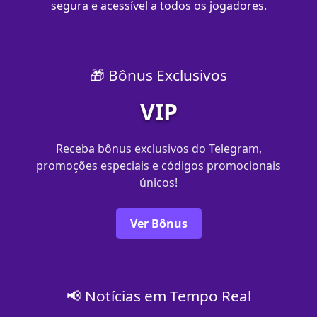
segura e acessível a todos os jogadores.
🎁 Bônus Exclusivos
VIP
Receba bônus exclusivos do Telegram,
promoções especiais e códigos promocionais
únicos!
Ver Bônus
📢 Notícias em Tempo Real