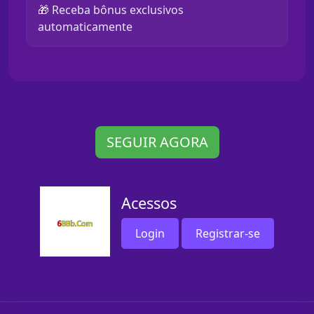
🎁 Receba bônus exclusivos
automaticamente
SEGUIR AGORA
Acessos
Login
Registrar-se