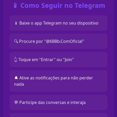
📱 Como Seguir no Telegram
📱 Baixe o app Telegram no seu dispositivo
🔍 Procure por "@6BBb.ComOficial"
👆 Toque em "Entrar" ou "Join"
🔔 Ative as notificações para não perder
nada
💬 Participe das conversas e interaja