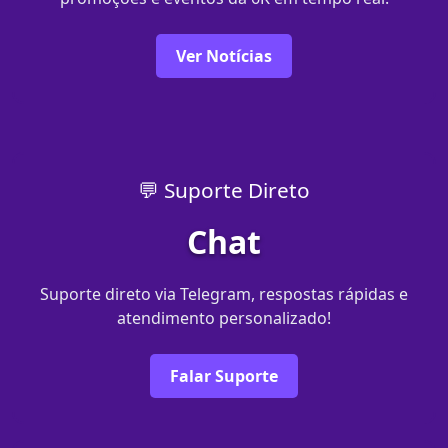
Ver Notícias
💬 Suporte Direto
Chat
Suporte direto via Telegram, respostas rápidas e
atendimento personalizado!
Falar Suporte