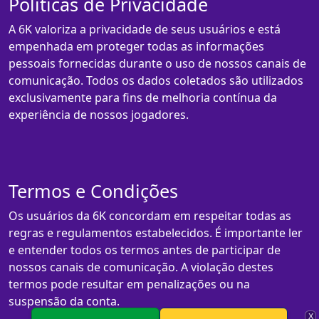
Políticas de Privacidade
A 6K valoriza a privacidade de seus usuários e está
empenhada em proteger todas as informações
pessoais fornecidas durante o uso de nossos canais de
comunicação. Todos os dados coletados são utilizados
exclusivamente para fins de melhoria contínua da
experiência de nossos jogadores.
Termos e Condições
Os usuários da 6K concordam em respeitar todas as
regras e regulamentos estabelecidos. É importante ler
e entender todos os termos antes de participar de
nossos canais de comunicação. A violação destes
termos pode resultar em penalizações ou na
suspensão da conta.
X