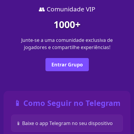
👥 Comunidade VIP
1000+
Junte-se a uma comunidade exclusiva de
jogadores e compartilhe experiências!
Entrar Grupo
📱 Como Seguir no Telegram
📱 Baixe o app Telegram no seu dispositivo