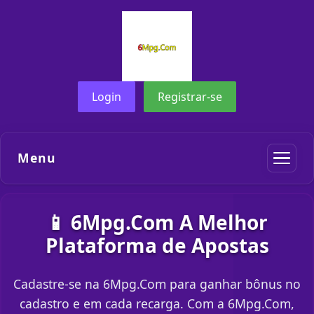
Login
Registrar-se
Menu
📱 6Mpg.Com A Melhor
Plataforma de Apostas
Cadastre-se na 6Mpg.Com para ganhar bônus no
cadastro e em cada recarga. Com a 6Mpg.Com,