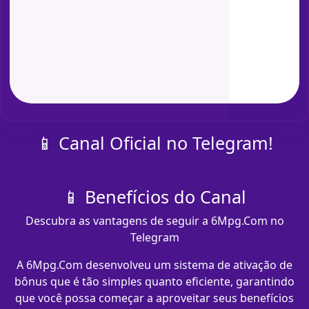
📱 Canal Oficial no Telegram!
📱 Benefícios do Canal
Descubra as vantagens de seguir a 6Mpg.Com no
Telegram
A 6Mpg.Com desenvolveu um sistema de ativação de
bônus que é tão simples quanto eficiente, garantindo
que você possa começar a aproveitar seus benefícios