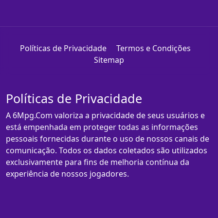
Políticas de Privacidade
Termos e Condições
Sitemap
Políticas de Privacidade
A 6Mpg.Com valoriza a privacidade de seus usuários e
está empenhada em proteger todas as informações
pessoais fornecidas durante o uso de nossos canais de
comunicação. Todos os dados coletados são utilizados
exclusivamente para fins de melhoria contínua da
experiência de nossos jogadores.