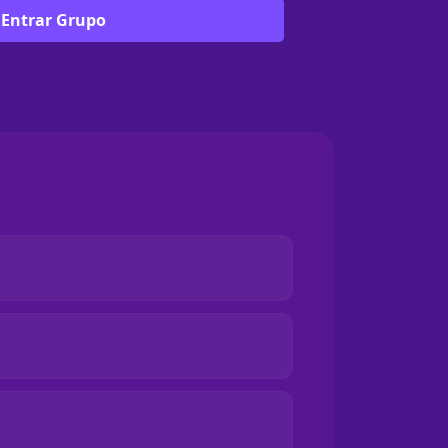
Entrar Grupo