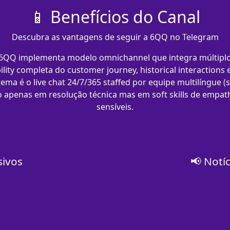
📱 Benefícios do Canal
Descubra as vantagens de seguir a 6QQ no Telegram
a 6QQ implementa modelo omnichannel que integra múltiplo
lity completa do customer journey, historical interactions 
stema é o live chat 24/7/365 staffed por equipe multilíngue 
 apenas em resolução técnica mas em soft skills de empath
sensíveis.
sivos
📢 Notí