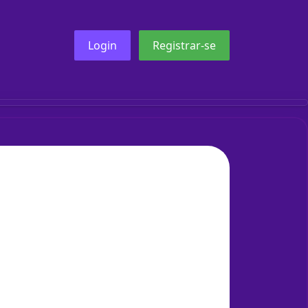
Login
Registrar-se