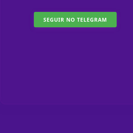
SEGUIR NO TELEGRAM