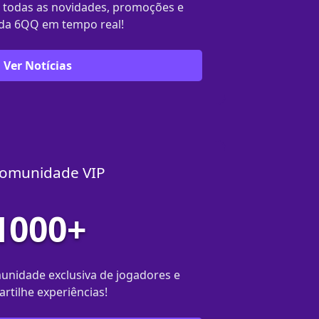
e todas as novidades, promoções e
da 6QQ em tempo real!
Ver Notícias
Comunidade VIP
1000+
unidade exclusiva de jogadores e
rtilhe experiências!