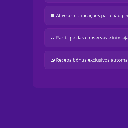
🔔 Ative as notificações para não p
💬 Participe das conversas e interaj
🎁 Receba bônus exclusivos autom