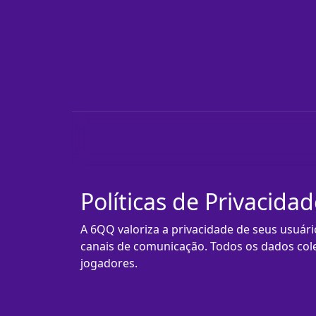
Políticas de Privacida
A 6QQ valoriza a privacidade de seus usuá
canais de comunicação. Todos os dados cole
jogadores.