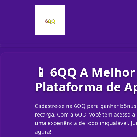
📱 6QQ A Melhor
Plataforma de A
Cadastre-se na 6QQ para ganhar bônus
recarga. Com a 6QQ, você tem acesso a 
uma experiência de jogo inigualável. J
agora!