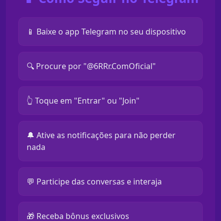
📱 Baixe o app Telegram no seu dispositivo
🔍 Procure por "@6RRr.ComOficial"
👆 Toque em "Entrar" ou "Join"
🔔 Ative as notificações para não perder
nada
💬 Participe das conversas e interaja
🎁 Receba bônus exclusivos