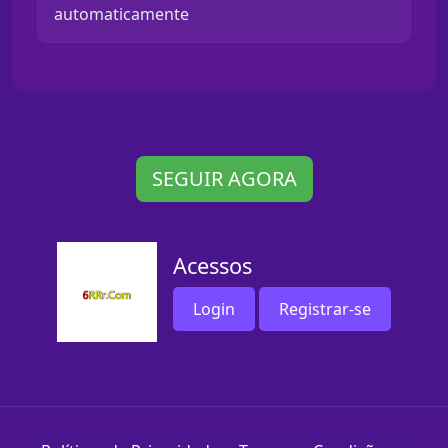
automaticamente
SEGUIR AGORA
Acessos
Login
Registrar-se