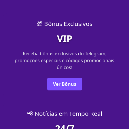
🎁 Bônus Exclusivos
VIP
Receba bônus exclusivos do Telegram,
promoções especiais e códigos promocionais
únicos!
Ver Bônus
📢 Notícias em Tempo Real
24/7