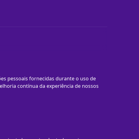
es pessoais fornecidas durante o uso de
elhoria contínua da experiência de nossos