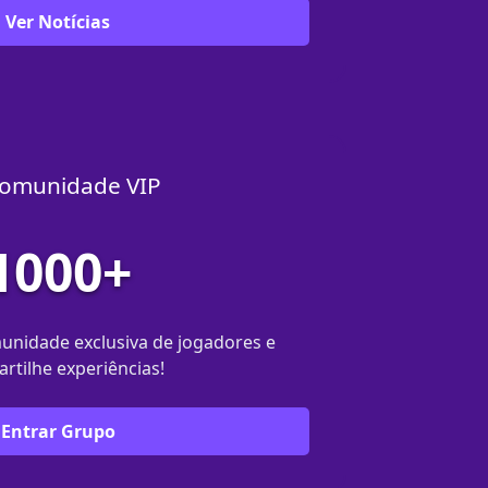
Ver Notícias
Comunidade VIP
1000+
unidade exclusiva de jogadores e
rtilhe experiências!
Entrar Grupo