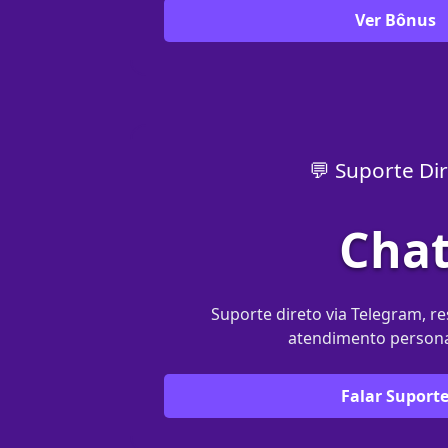
Ver Bônus
💬 Suporte Di
Cha
Suporte direto via Telegram, r
atendimento persona
Falar Suport