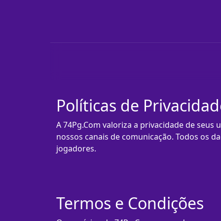
Políticas de Privacida
A 74Pg.Com valoriza a privacidade de seus
nossos canais de comunicação. Todos os dad
jogadores.
Termos e Condições