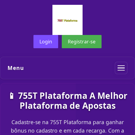
Login
Registrar-se
Menu
📱 755T Plataforma A Melhor
Plataforma de Apostas
Cadastre-se na 755T Plataforma para ganhar
bônus no cadastro e em cada recarga. Com a