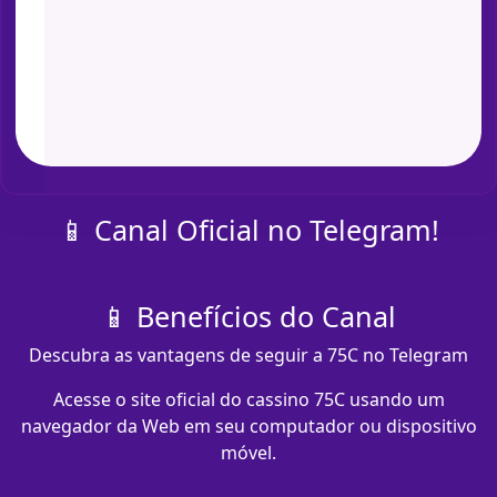
📱 Canal Oficial no Telegram!
📱 Benefícios do Canal
Descubra as vantagens de seguir a 75C no Telegram
Acesse o site oficial do cassino 75C usando um
navegador da Web em seu computador ou dispositivo
móvel.