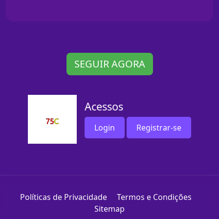
SEGUIR AGORA
Acessos
Login
Registrar-se
Políticas de Privacidade
Termos e Condições
Sitemap