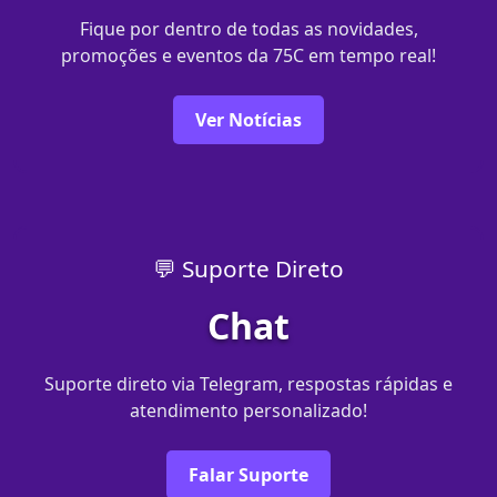
Fique por dentro de todas as novidades,
promoções e eventos da 75C em tempo real!
Ver Notícias
💬 Suporte Direto
Chat
Suporte direto via Telegram, respostas rápidas e
atendimento personalizado!
Falar Suporte