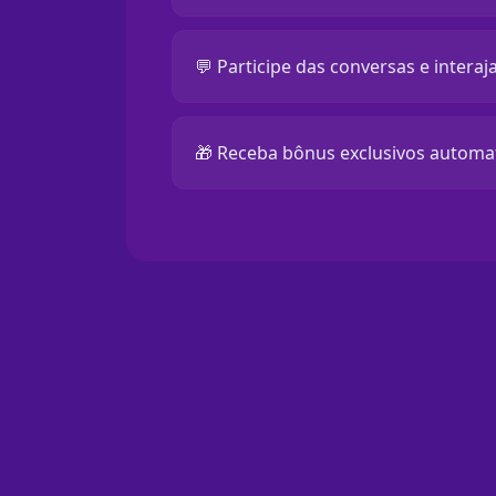
💬 Participe das conversas e interaj
🎁 Receba bônus exclusivos autom