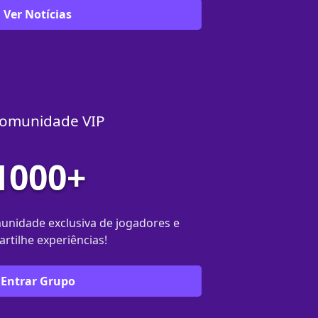
Ver Notícias
Comunidade VIP
1000+
unidade exclusiva de jogadores e
rtilhe experiências!
Entrar Grupo