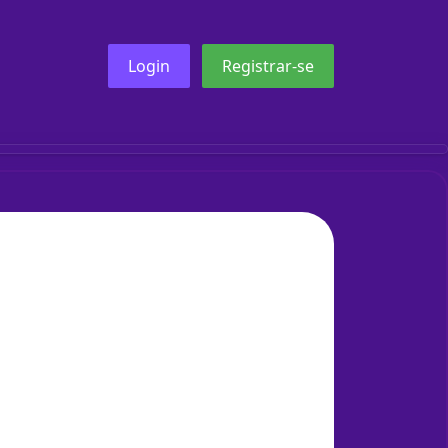
Login
Registrar-se