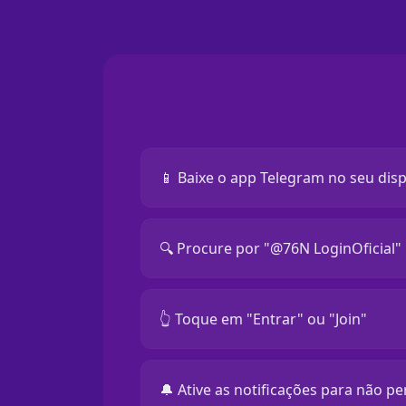
📱 Baixe o app Telegram no seu disp
🔍 Procure por "@76N LoginOficial"
👆 Toque em "Entrar" ou "Join"
🔔 Ative as notificações para não p