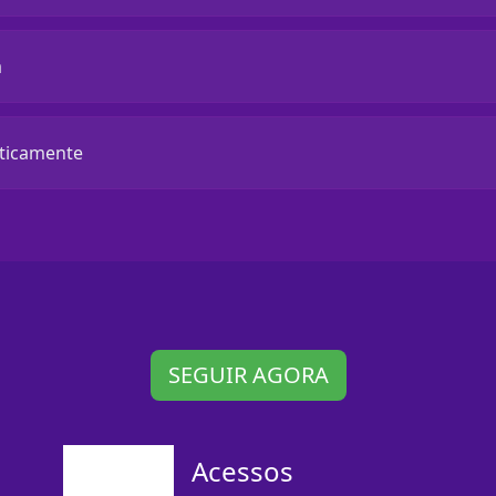
a
aticamente
SEGUIR AGORA
Acessos