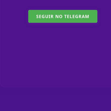
SEGUIR NO TELEGRAM