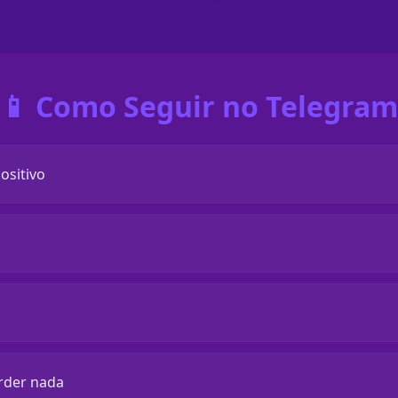
📱 Como Seguir no Telegram
ositivo
erder nada