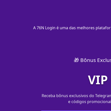
A 76N Login é uma das melhores plataform
🎁 Bônus Exclu
VIP
Receba bônus exclusivos do Telegra
e códigos promocionai