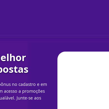
Melhor
postas
bônus no cadastro e em
em acesso a promoções
ualável. Junte-se aos