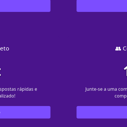
reto
👥 
t
espostas rápidas e
Junte-se a uma com
lizado!
compa
e