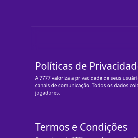
Políticas de Privacida
A 7777 valoriza a privacidade de seus usuá
canais de comunicação. Todos os dados cole
jogadores.
Termos e Condições