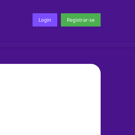
Login
Registrar-se