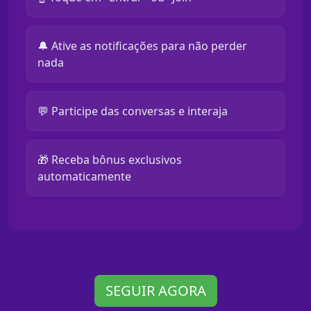
🔔 Ative as notificações para não perder
nada
💬 Participe das conversas e interaja
🎁 Receba bônus exclusivos
automaticamente
SEGUIR AGORA