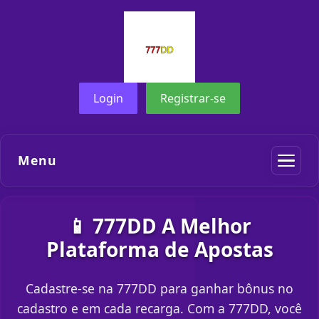
Login
Registrar-se
Menu
📱 777DD A Melhor
Plataforma de Apostas
Cadastre-se na 777DD para ganhar bônus no
cadastro e em cada recarga. Com a 777DD, você