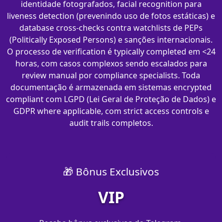
identidade fotografados, facial recognition para
liveness detection (prevenindo uso de fotos estáticas) e
database cross-checks contra watchlists de PEPs
(Politically Exposed Persons) e sanções internacionais.
O processo de verification é typically completed em <24
horas, com casos complexos sendo escalados para
review manual por compliance specialists. Toda
documentação é armazenada em sistemas encrypted
compliant com LGPD (Lei Geral de Proteção de Dados) e
GDPR where applicable, com strict access controls e
audit trails completos.
🎁 Bônus Exclusivos
VIP