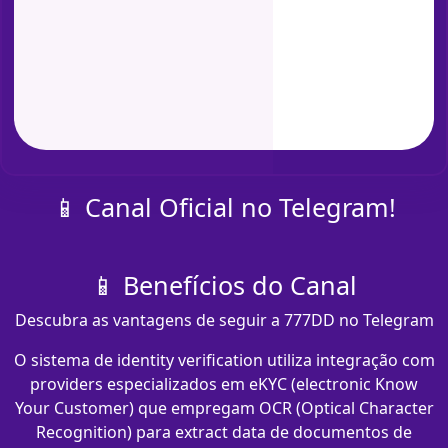
📱 Canal Oficial no Telegram!
📱 Benefícios do Canal
Descubra as vantagens de seguir a 777DD no Telegram
O sistema de identity verification utiliza integração com
providers especializados em eKYC (electronic Know
Your Customer) que empregam OCR (Optical Character
Recognition) para extract data de documentos de