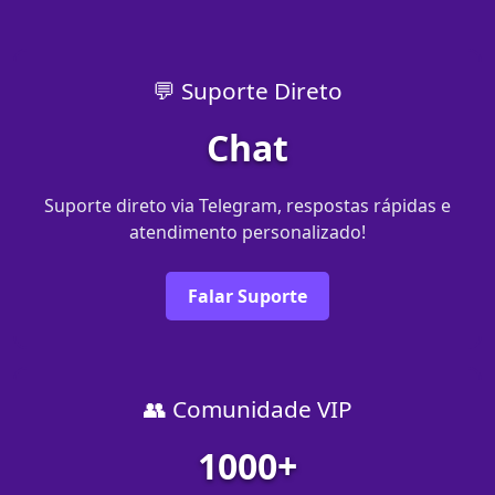
💬 Suporte Direto
Chat
Suporte direto via Telegram, respostas rápidas e
atendimento personalizado!
Falar Suporte
👥 Comunidade VIP
1000+