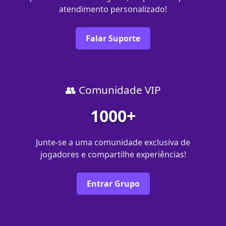
atendimento personalizado!
Falar Suporte
👥 Comunidade VIP
1000+
Junte-se a uma comunidade exclusiva de
jogadores e compartilhe experiências!
Entrar Grupo