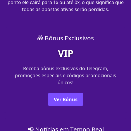
ponto ele cairá para 1x ou até 0x, o que significa que
todas as apostas ativas serão perdidas.
🎁 Bônus Exclusivos
VIP
Receba bônus exclusivos do Telegram,
promoções especiais e códigos promocionais
únicos!
Ver Bônus
📢 Notícias em Tempo Real