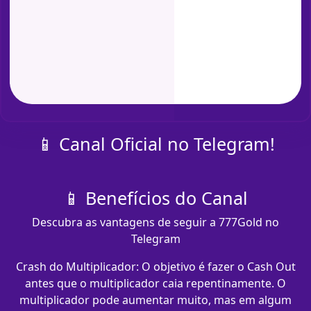
📱 Canal Oficial no Telegram!
📱 Benefícios do Canal
Descubra as vantagens de seguir a 777Gold no
Telegram
Crash do Multiplicador: O objetivo é fazer o Cash Out
antes que o multiplicador caia repentinamente. O
multiplicador pode aumentar muito, mas em algum