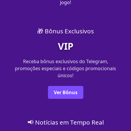
jogo!
🎁 Bônus Exclusivos
VIP
Receba bônus exclusivos do Telegram,
promoções especiais e códigos promocionais
únicos!
Ver Bônus
📢 Notícias em Tempo Real