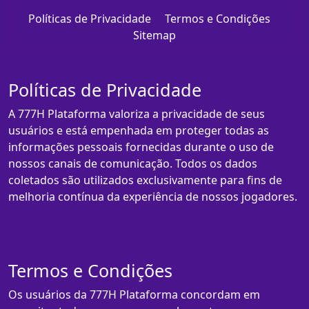
Políticas de Privacidade
Termos e Condições
Sitemap
Políticas de Privacidade
A 777H Plataforma valoriza a privacidade de seus
usuários e está empenhada em proteger todas as
informações pessoais fornecidas durante o uso de
nossos canais de comunicação. Todos os dados
coletados são utilizados exclusivamente para fins de
melhoria contínua da experiência de nossos jogadores.
Termos e Condições
Os usuários da 777H Plataforma concordam em