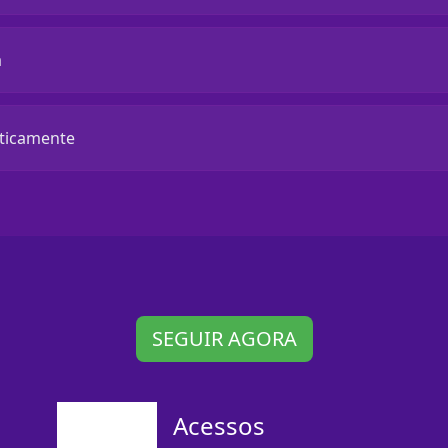
a
aticamente
SEGUIR AGORA
Acessos