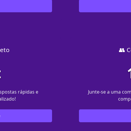
reto
👥 
t
espostas rápidas e
Junte-se a uma com
lizado!
compa
e