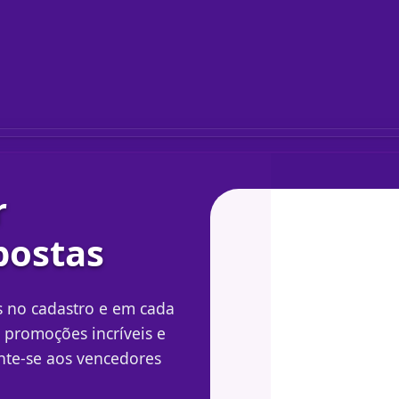
r
postas
 no cadastro e em cada
 promoções incríveis e
unte-se aos vencedores