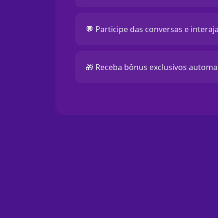
💬 Participe das conversas e interaj
🎁 Receba bônus exclusivos autom