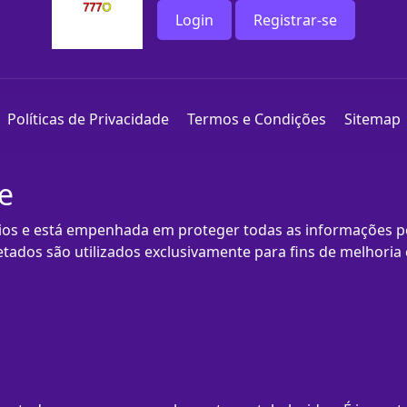
Login
Registrar-se
Políticas de Privacidade
Termos e Condições
Sitemap
de
rios e está empenhada em proteger todas as informações p
tados são utilizados exclusivamente para fins de melhoria