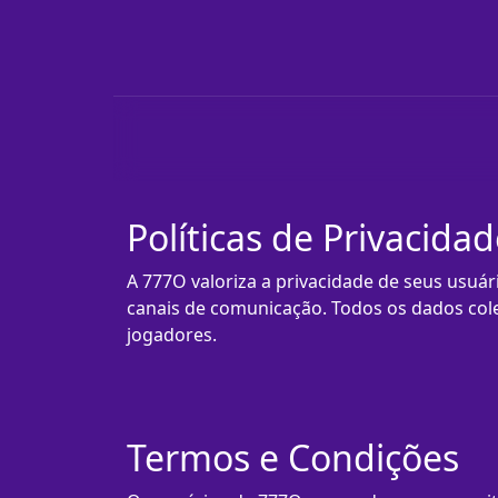
Políticas de Privacida
A 777O valoriza a privacidade de seus usuá
canais de comunicação. Todos os dados cole
jogadores.
Termos e Condições