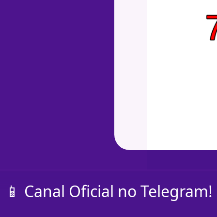
📱 Canal Oficial no Telegram!