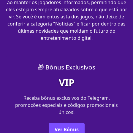
ao manter os jogadores informados, permitindo que
eles estejam sempre atualizados sobre o que está por
vir. Se você é um entusiasta dos jogos, não deixe de
conferir a categoria "Notícias" e ficar por dentro das
últimas novidades que moldam o futuro do
entretenimento digital.
🎁 Bônus Exclusivos
VIP
Receba bônus exclusivos do Telegram,
promoções especiais e códigos promocionais
únicos!
Ver Bônus