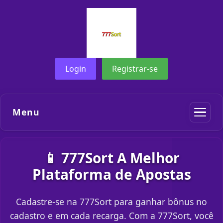
Login
Registrar-se
Menu
📱 777Sort A Melhor
Plataforma de Apostas
Cadastre-se na 777Sort para ganhar bônus no
cadastro e em cada recarga. Com a 777Sort, você