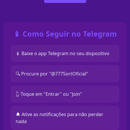
📱 Como Seguir no Telegram
📱 Baixe o app Telegram no seu dispositivo
🔍 Procure por "@777SortOficial"
👆 Toque em "Entrar" ou "Join"
🔔 Ative as notificações para não perder
nada