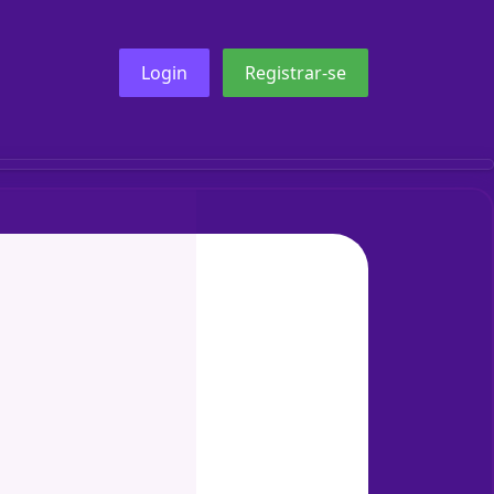
Login
Registrar-se