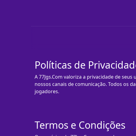
Políticas de Privacida
A 77Jgs.Com valoriza a privacidade de seus
nossos canais de comunicação. Todos os dad
jogadores.
Termos e Condições