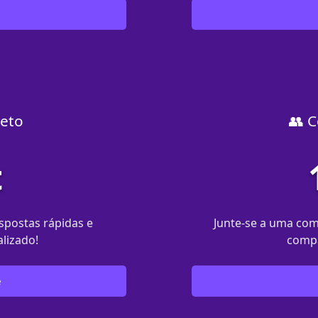
reto
👥 
t
espostas rápidas e
Junte-se a uma com
lizado!
compa
e