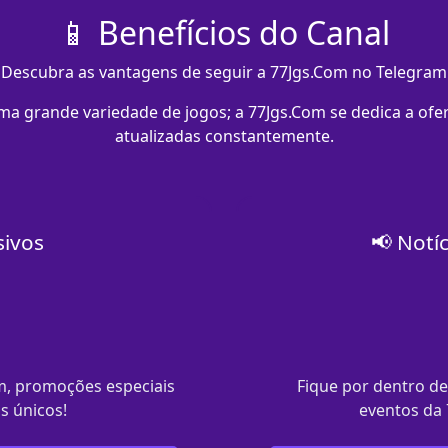
📱 Benefícios do Canal
Descubra as vantagens de seguir a 77Jgs.Com no Telegram
ma grande variedade de jogos; a 77Jgs.Com se dedica a of
atualizadas constantemente.
sivos
📢 Notí
m, promoções especiais
Fique por dentro d
s únicos!
eventos da