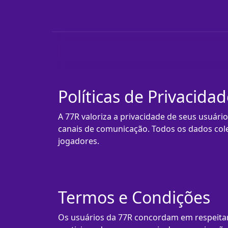
Políticas de Privacida
A 77R valoriza a privacidade de seus usuár
canais de comunicação. Todos os dados cole
jogadores.
Termos e Condições
Os usuários da 77R concordam em respeitar 