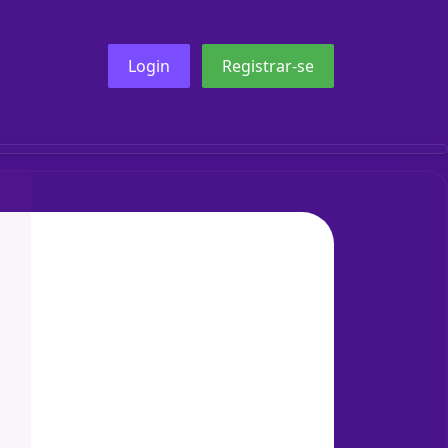
Login
Registrar-se