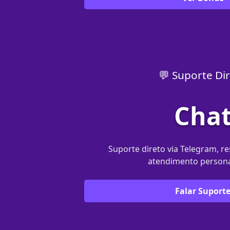
💬 Suporte Di
Cha
Suporte direto via Telegram, r
atendimento persona
Falar Suport