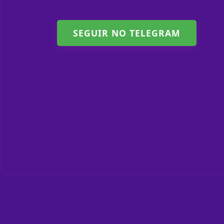
SEGUIR NO TELEGRAM