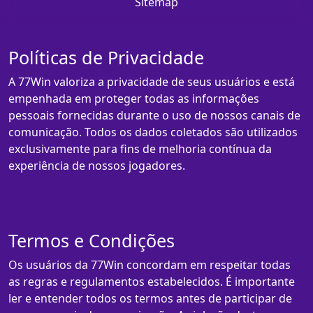
Sitemap
Políticas de Privacidade
A 77Win valoriza a privacidade de seus usuários e está
empenhada em proteger todas as informações
pessoais fornecidas durante o uso de nossos canais de
comunicação. Todos os dados coletados são utilizados
exclusivamente para fins de melhoria contínua da
experiência de nossos jogadores.
Termos e Condições
Os usuários da 77Win concordam em respeitar todas
as regras e regulamentos estabelecidos. É importante
ler e entender todos os termos antes de participar de