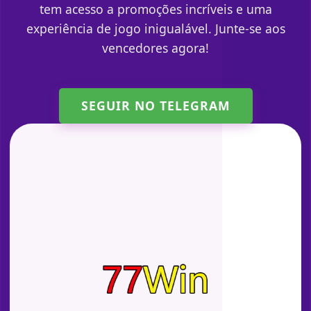
tem acesso a promoções incríveis e uma
experiência de jogo inigualável. Junte-se aos
vencedores agora!
SEGUIR NO TELEGRAM