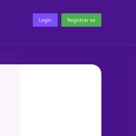
Login
Registrar-se