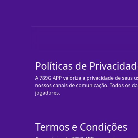
Políticas de Privacida
A 789G APP valoriza a privacidade de seus 
nossos canais de comunicação. Todos os dad
jogadores.
Termos e Condições