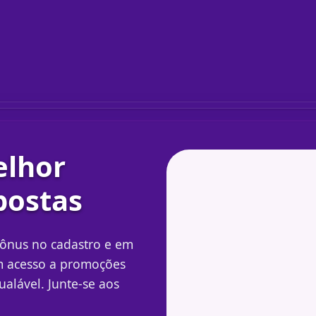
elhor
postas
ônus no cadastro e em
m acesso a promoções
ualável. Junte-se aos