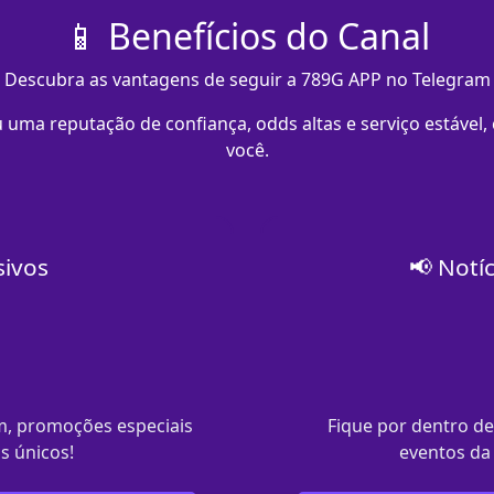
📱 Benefícios do Canal
Descubra as vantagens de seguir a 789G APP no Telegram
 uma reputação de confiança, odds altas e serviço estável,
você.
sivos
📢 Notí
m, promoções especiais
Fique por dentro d
s únicos!
eventos da