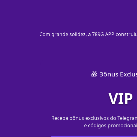
Com grande solidez, a 789G APP construiu
🎁 Bônus Exclu
VIP
Receba bônus exclusivos do Telegra
e códigos promocionai