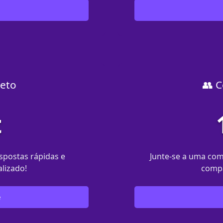
reto
👥 
t
espostas rápidas e
Junte-se a uma com
lizado!
compa
e