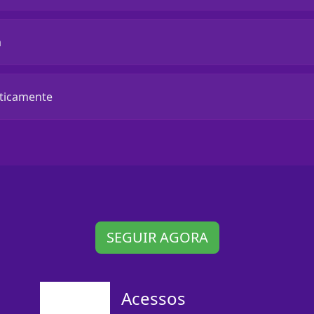
a
aticamente
SEGUIR AGORA
Acessos