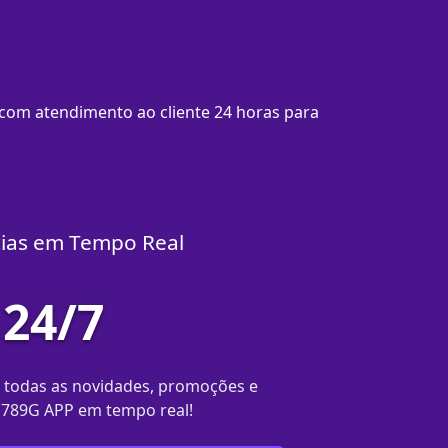
 com atendimento ao cliente 24 horas para
cias em Tempo Real
24/7
e todas as novidades, promoções e
 789G APP em tempo real!