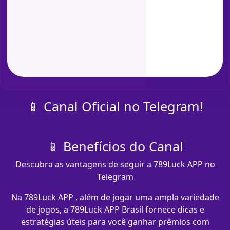
📱 Canal Oficial no Telegram!
📱 Benefícios do Canal
Descubra as vantagens de seguir a 789Luck APP no
Telegram
Na 789Luck APP , além de jogar uma ampla variedade
de jogos, a 789Luck APP Brasil fornece dicas e
estratégias úteis para você ganhar prêmios com