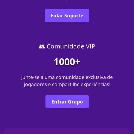
Falar Suporte
👥 Comunidade VIP
1000+
Junte-se a uma comunidade exclusiva de
jogadores e compartilhe experiências!
Entrar Grupo