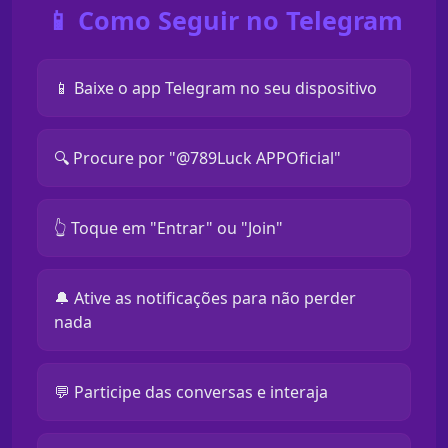
📱 Como Seguir no Telegram
📱 Baixe o app Telegram no seu dispositivo
🔍 Procure por "@789Luck APPOficial"
👆 Toque em "Entrar" ou "Join"
🔔 Ative as notificações para não perder
nada
💬 Participe das conversas e interaja