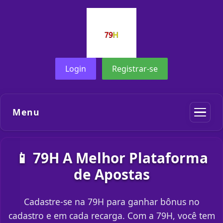
Login
Registrar-se
Menu
📱 79H A Melhor Plataforma
de Apostas
Cadastre-se na 79H para ganhar bônus no
cadastro e em cada recarga. Com a 79H, você tem