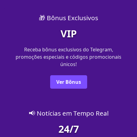
🎁 Bônus Exclusivos
VIP
Receba bônus exclusivos do Telegram,
promoções especiais e códigos promocionais
únicos!
Ver Bônus
📢 Notícias em Tempo Real
24/7