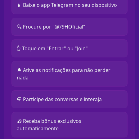
📱 Baixe o app Telegram no seu dispositivo
🔍 Procure por "@79HOficial"
👆 Toque em "Entrar" ou "Join"
🔔 Ative as notificações para não perder
nada
💬 Participe das conversas e interaja
🎁 Receba bônus exclusivos
automaticamente