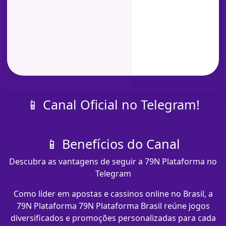
📱 Canal Oficial no Telegram!
📱 Benefícios do Canal
Descubra as vantagens de seguir a 79N Plataforma no
Telegram
Como líder em apostas e cassinos online no Brasil, a
79N Plataforma 79N Plataforma Brasil reúne jogos
diversificados e promoções personalizadas para cada