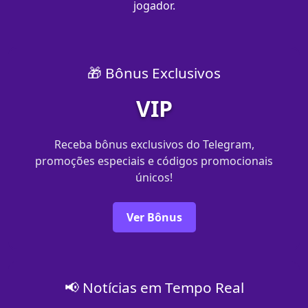
jogador.
🎁 Bônus Exclusivos
VIP
Receba bônus exclusivos do Telegram,
promoções especiais e códigos promocionais
únicos!
Ver Bônus
📢 Notícias em Tempo Real