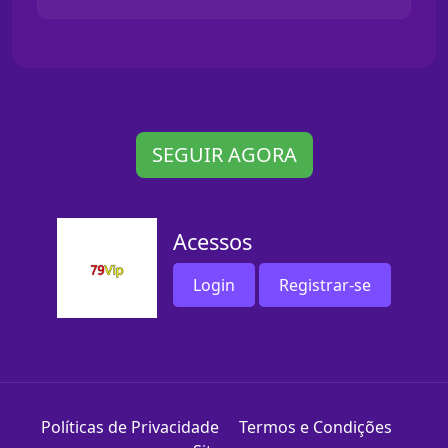
SEGUIR AGORA
Acessos
Login
Registrar-se
Políticas de Privacidade
Termos e Condições