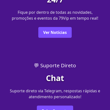
Fique por dentro de todas as novidades,
promoções e eventos da 79Vip em tempo real!
Ver Notícias
💬 Suporte Direto
Chat
Suporte direto via Telegram, respostas rápidas e
atendimento personalizado!