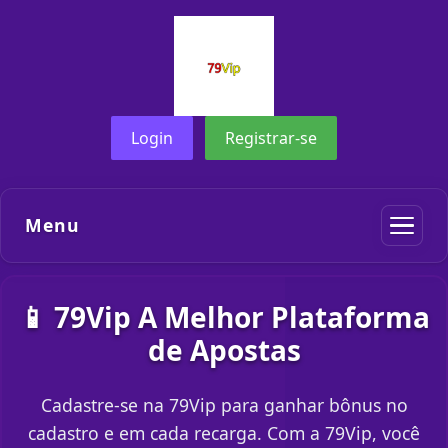
Login
Registrar-se
Menu
📱 79Vip A Melhor Plataforma
de Apostas
Cadastre-se na 79Vip para ganhar bônus no
cadastro e em cada recarga. Com a 79Vip, você