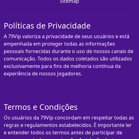
Sitemap
Políticas de Privacidade
A 79Vip valoriza a privacidade de seus usuários e está
empenhada em proteger todas as informações
pessoais fornecidas durante o uso de nossos canais de
comunicação. Todos os dados coletados são utilizados
exclusivamente para fins de melhoria contínua da
experiência de nossos jogadores.
Termos e Condições
Os usuários da 79Vip concordam em respeitar todas as
regras e regulamentos estabelecidos. É importante ler
e entender todos os termos antes de participar de