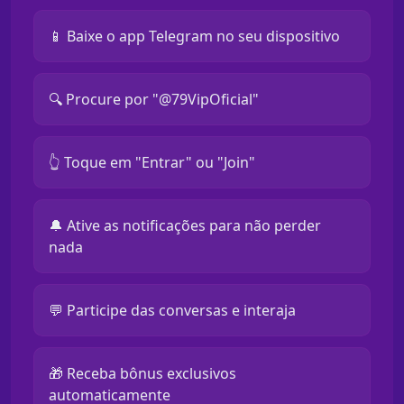
📱 Baixe o app Telegram no seu dispositivo
🔍 Procure por "@79VipOficial"
👆 Toque em "Entrar" ou "Join"
🔔 Ative as notificações para não perder
nada
💬 Participe das conversas e interaja
🎁 Receba bônus exclusivos
automaticamente