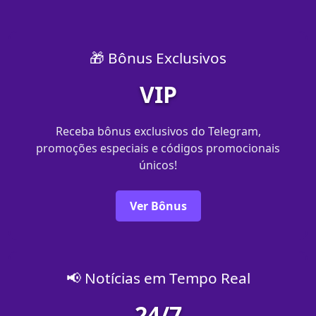
🎁 Bônus Exclusivos
VIP
Receba bônus exclusivos do Telegram,
promoções especiais e códigos promocionais
únicos!
Ver Bônus
📢 Notícias em Tempo Real
24/7