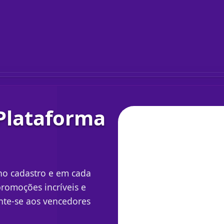
 Plataforma
no cadastro e em cada
promoções incríveis e
unte-se aos vencedores