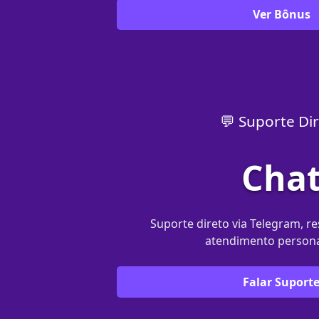
Ver Bônus
💬 Suporte Di
Cha
Suporte direto via Telegram, r
atendimento persona
Falar Suport