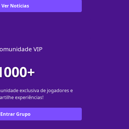
Ver Notícias
Comunidade VIP
1000+
unidade exclusiva de jogadores e
rtilhe experiências!
Entrar Grupo