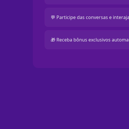
💬 Participe das conversas e interaj
🎁 Receba bônus exclusivos autom