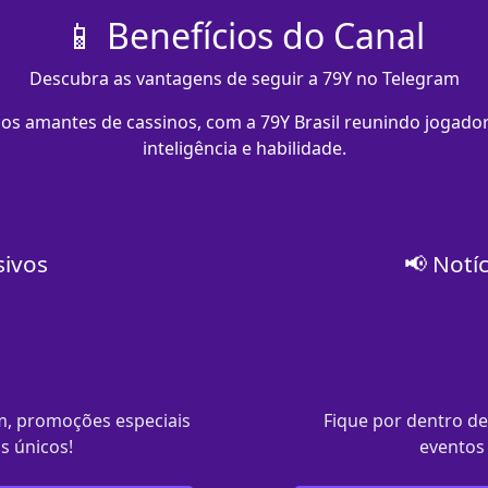
📱 Benefícios do Canal
Descubra as vantagens de seguir a 79Y no Telegram
dos amantes de cassinos, com a 79Y Brasil reunindo jogad
inteligência e habilidade.
sivos
📢 Notí
m, promoções especiais
Fique por dentro d
s únicos!
eventos