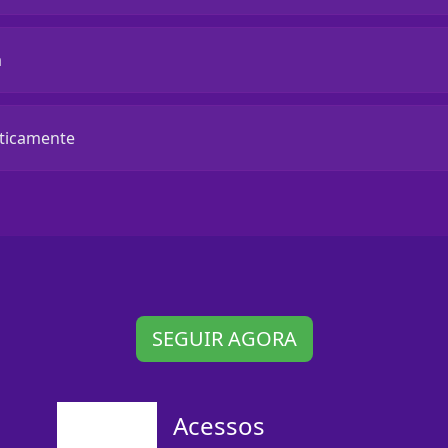
a
aticamente
SEGUIR AGORA
Acessos