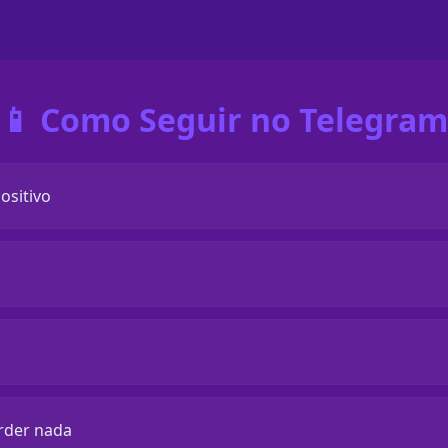
📱 Como Seguir no Telegram
ositivo
erder nada