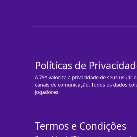
Políticas de Privacida
A 79Y valoriza a privacidade de seus usuár
canais de comunicação. Todos os dados cole
jogadores.
Termos e Condições