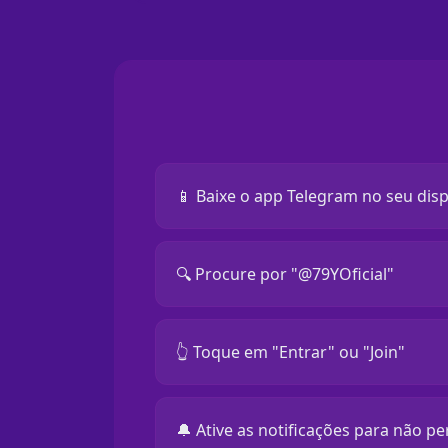
📱 Baixe o app Telegram no seu disp
🔍 Procure por "@79YOficial"
👆 Toque em "Entrar" ou "Join"
🔔 Ative as notificações para não p