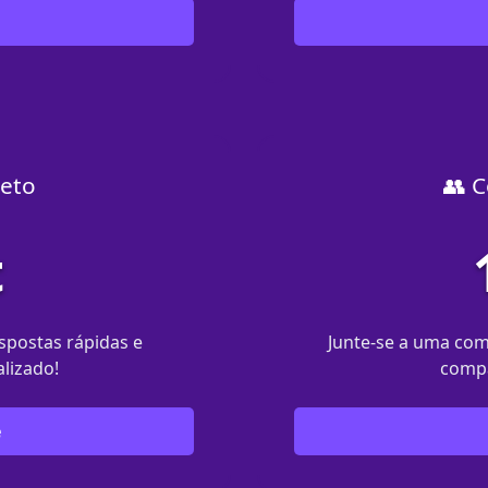
reto
👥 
t
espostas rápidas e
Junte-se a uma com
lizado!
compa
e