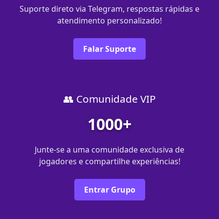
Suporte direto via Telegram, respostas rápidas e
atendimento personalizado!
Falar Suporte
👥 Comunidade VIP
1000+
Junte-se a uma comunidade exclusiva de
jogadores e compartilhe experiências!
Entrar Grupo