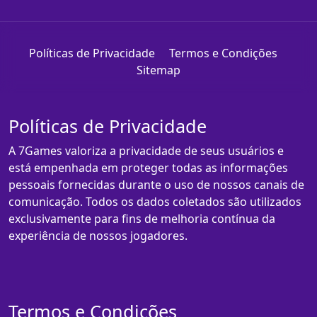
Políticas de Privacidade
Termos e Condições
Sitemap
Políticas de Privacidade
A 7Games valoriza a privacidade de seus usuários e
está empenhada em proteger todas as informações
pessoais fornecidas durante o uso de nossos canais de
comunicação. Todos os dados coletados são utilizados
exclusivamente para fins de melhoria contínua da
experiência de nossos jogadores.
Termos e Condições