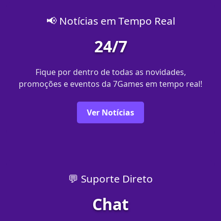
📢 Notícias em Tempo Real
24/7
Fique por dentro de todas as novidades,
promoções e eventos da 7Games em tempo real!
Ver Notícias
💬 Suporte Direto
Chat