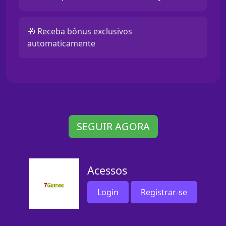
🎁 Receba bônus exclusivos
automaticamente
SEGUIR AGORA
Acessos
Login
Registrar-se