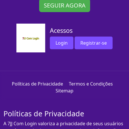
SEGUIR AGORA
Acessos
Login
Registrar-se
Políticas de Privacidade
Termos e Condições
Sitemap
Políticas de Privacidade
A 7JJ Com Login valoriza a privacidade de seus usuários