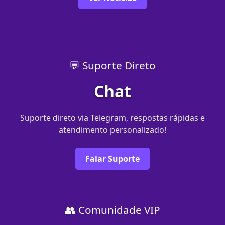
💬 Suporte Direto
Chat
Suporte direto via Telegram, respostas rápidas e
atendimento personalizado!
Falar Suporte
👥 Comunidade VIP