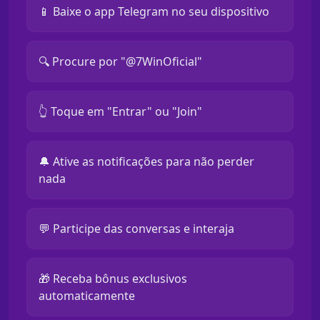
📱 Baixe o app Telegram no seu dispositivo
🔍 Procure por "@7WinOficial"
👆 Toque em "Entrar" ou "Join"
🔔 Ative as notificações para não perder
nada
💬 Participe das conversas e interaja
🎁 Receba bônus exclusivos
automaticamente