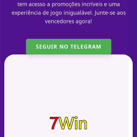
tem acesso a promoções incríveis e uma
experiência de jogo inigualável. Junte-se aos
vencedores agora!
SEGUIR NO TELEGRAM