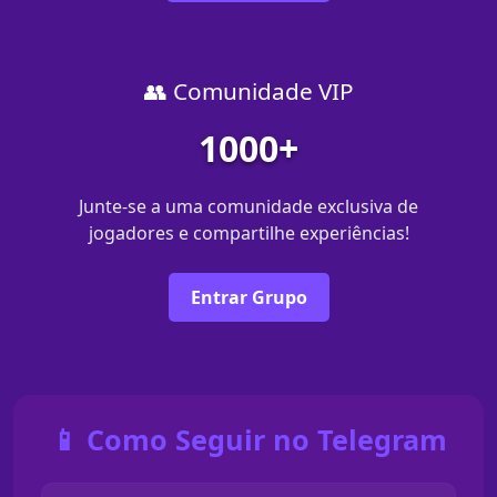
👥 Comunidade VIP
1000+
Junte-se a uma comunidade exclusiva de
jogadores e compartilhe experiências!
Entrar Grupo
📱 Como Seguir no Telegram