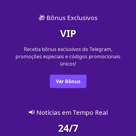
🎁 Bônus Exclusivos
VIP
Receba bônus exclusivos do Telegram,
promoções especiais e códigos promocionais
únicos!
Ver Bônus
📢 Notícias em Tempo Real
24/7