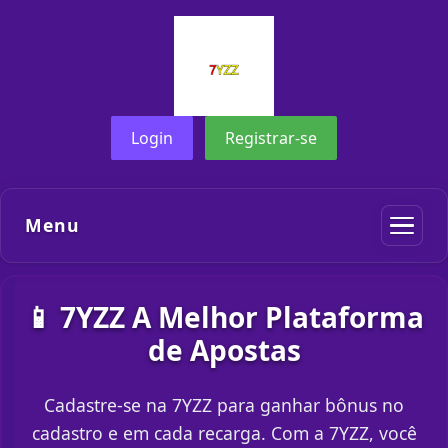
Login
Registrar-se
Menu
📱 7YZZ A Melhor Plataforma
de Apostas
Cadastre-se na 7YZZ para ganhar bônus no
cadastro e em cada recarga. Com a 7YZZ, você