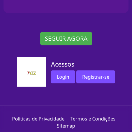
SEGUIR AGORA
Acessos
Login
Registrar-se
Políticas de Privacidade
Termos e Condições
Sitemap