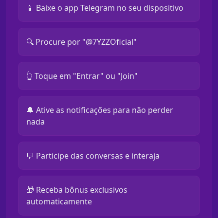
📱 Baixe o app Telegram no seu dispositivo
🔍 Procure por "@7YZZOficial"
👆 Toque em "Entrar" ou "Join"
🔔 Ative as notificações para não perder
nada
💬 Participe das conversas e interaja
🎁 Receba bônus exclusivos
automaticamente