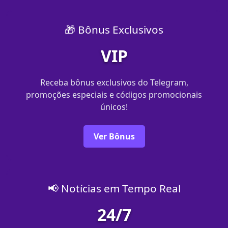
🎁 Bônus Exclusivos
VIP
Receba bônus exclusivos do Telegram,
promoções especiais e códigos promocionais
únicos!
Ver Bônus
📢 Notícias em Tempo Real
24/7