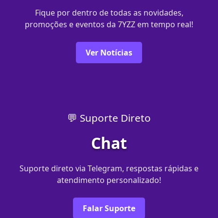
Fique por dentro de todas as novidades,
promoções e eventos da 7YZZ em tempo real!
Ver Notícias
💬 Suporte Direto
Chat
Suporte direto via Telegram, respostas rápidas e
atendimento personalizado!
Falar Suporte