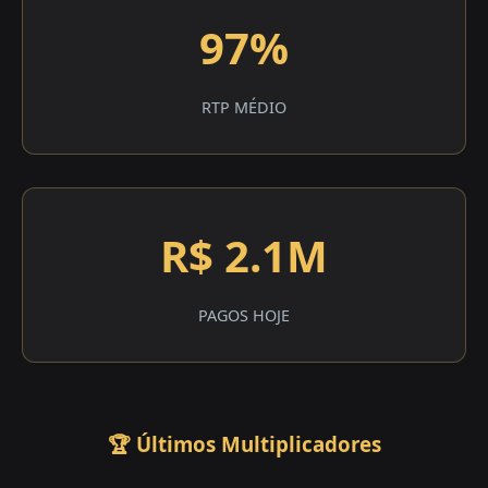
97%
RTP MÉDIO
R$ 2.1M
PAGOS HOJE
🏆 Últimos Multiplicadores