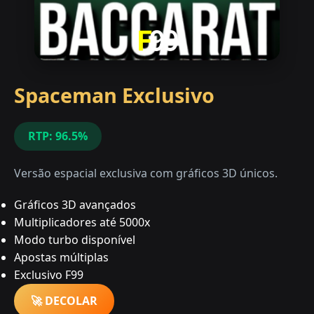
Spaceman Exclusivo
RTP: 96.5%
Versão espacial exclusiva com gráficos 3D únicos.
Gráficos 3D avançados
Multiplicadores até 5000x
Modo turbo disponível
Apostas múltiplas
Exclusivo F99
🚀 DECOLAR