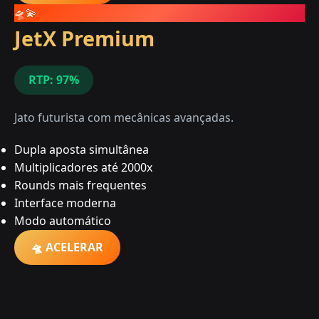
🛸💫
JetX Premium
RTP: 97%
Jato futurista com mecânicas avançadas.
Dupla aposta simultânea
Multiplicadores até 2000x
Rounds mais frequentes
Interface moderna
Modo automático
🛸 ACELERAR