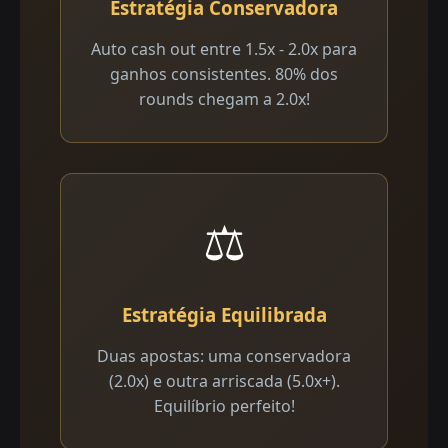
Estratégia Conservadora
Auto cash out entre 1.5x - 2.0x para
ganhos consistentes. 80% dos
rounds chegam a 2.0x!
⚖️
Estratégia Equilibrada
Duas apostas: uma conservadora
(2.0x) e outra arriscada (5.0x+).
Equilíbrio perfeito!