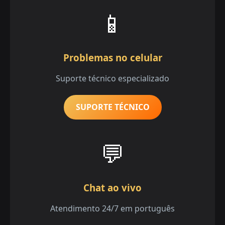
📱
Problemas no celular
Suporte técnico especializado
SUPORTE TÉCNICO
💬
Chat ao vivo
Atendimento 24/7 em português