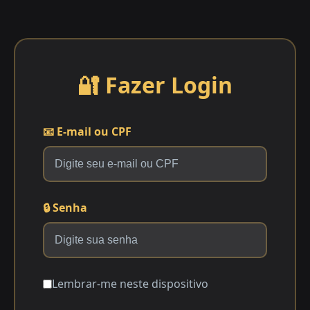
🔐 Fazer Login
📧 E-mail ou CPF
🔒 Senha
Lembrar-me neste dispositivo