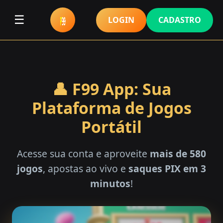
☰
LOGIN
CADASTRO
👤 F99 App: Sua
Plataforma de Jogos
Portátil
Acesse sua conta e aproveite
mais de 580
jogos
, apostas ao vivo e
saques PIX em 3
minutos
!