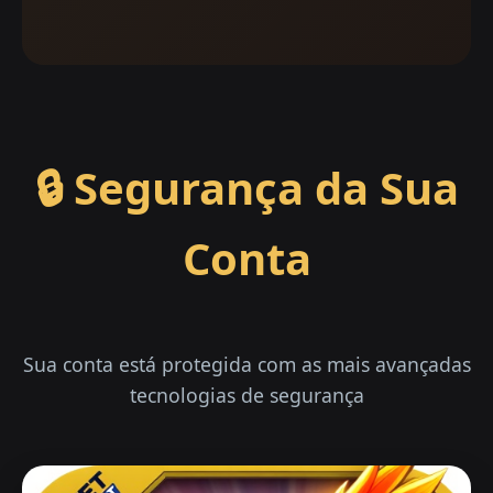
🔒 Segurança da Sua
Conta
Sua conta está protegida com as mais avançadas
tecnologias de segurança