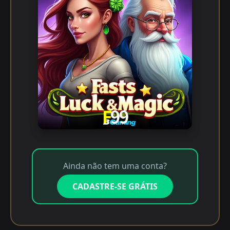
Ainda não tem uma conta?
CADASTRE-SE GRÁTIS