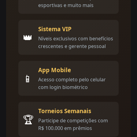
esportivas e muito mais
Sistema VIP
👑
Níveis exclusivos com benefícios
crescentes e gerente pessoal
App Mobile
📱
Acesso completo pelo celular
com login biométrico
Torneios Semanais
🏆
Participe de competições com
R$ 100.000 em prêmios