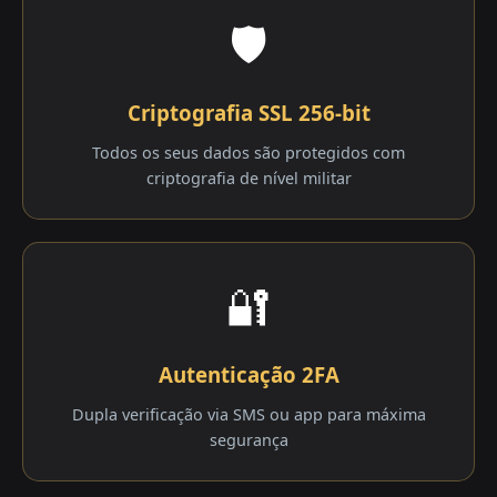
🛡️
Criptografia SSL 256-bit
Todos os seus dados são protegidos com
criptografia de nível militar
🔐
Autenticação 2FA
Dupla verificação via SMS ou app para máxima
segurança