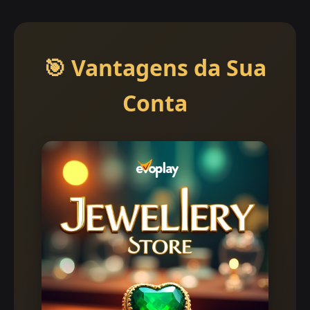
🎯 Vantagens da Sua
Conta