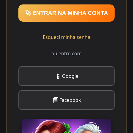
🚀 ENTRAR NA MINHA CONTA
Esqueci minha senha
ou entre com
📱
Google
📘
Facebook