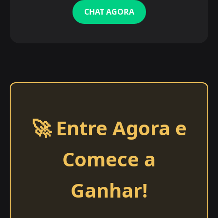
CHAT AGORA
🚀 Entre Agora e
Comece a
Ganhar!