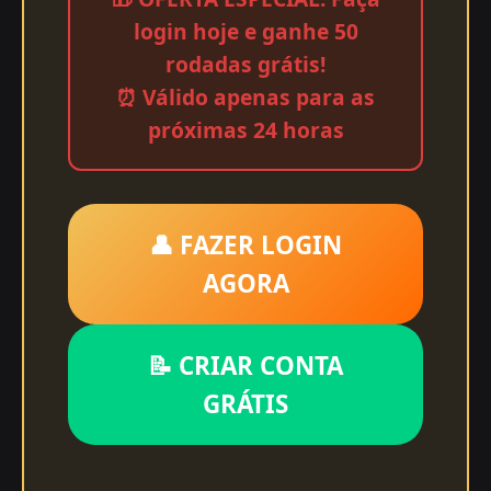
login hoje e ganhe 50
rodadas grátis!
⏰ Válido apenas para as
próximas 24 horas
👤 FAZER LOGIN
AGORA
📝 CRIAR CONTA
GRÁTIS